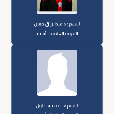
الاسم : د.عبدالرزاق حسن
المرتبة العلمية : أستاذ
الاسم :د. محمود دلول