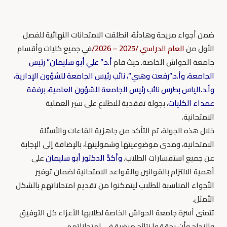
ضمن أجواء مريحة وهادئة، انطلقت الامتحانات النهائية للفصل
الأول من
العام الدراسي /2025 – 2026/
في جميع كليات وأقسام
جامعة الحواش الخاصة. حيث قام
أ.د.” علي أبو سليمان” رئيس
الجامعة، وأ.د.”رفعت وهبي”، نائب رئيس الجامعة للشؤون الإدارية،
وأ.د.الياس بطرس نائب رئيس الجامعة للشؤون العلمية، برفقة
عمداء الكليات
، بجولة تفقدية للاطلاع على سير العملية
الامتحانية.
خلال هذه الجولة، تم التأكد من جاهزية القاعات والأسئلة
الامتحانية، ومدى موضوعيتها وشموليتها، بالإضافة إلى الإجابة
عن جميع استفسارات الطلاب.
وأكدَّ الدكتور أبو سليمان
على
أهمية الالتزام بالقوانين والقواعد الامتحانية لضمان توفير
الأجواء المناسبة للطلاب ليتمكنوا من تقديم امتحاناتهم بالشكل
الأمثل.
تتمنى أسرة جامعة الحواش الخاصة لطلابها الأعزاء كل التوفيق
والنجاح وأن يحققوا نتائج مرضية في امتحاناتهم.