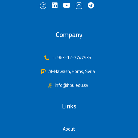
Company
++963-12-7747935
Al-Hawash, Homs, Syria
info@hpu.edu.sy
Links
About