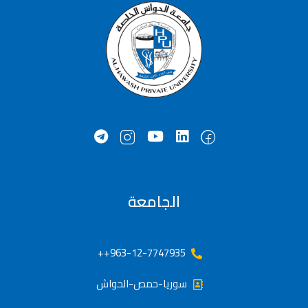
الجامعة
963-12-7747935++
سوريا-حمص-الحواش