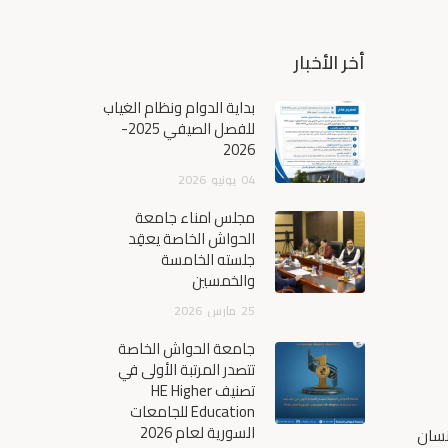
أخر الأخبار
بداية الدوام ونظام الغياب
للفصل الصيفي 2025-
2026
04
يونيو
2026
مجلس أمناء جامعة
الحواش الخاصة يعقِد
جلسته الخامسة
والخمسين
25
مارس
2026
جامعة الحواش الخاصة
تتصدر المرتبة الأولى في
تصنيف HE Higher
Education للجامعات
السورية لعام 2026
نسان