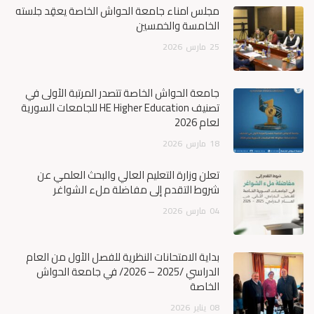
مجلس أمناء جامعة الحواش الخاصة يعقِد جلسته
الخامسة والخمسين
25
مارس
2026
جامعة الحواش الخاصة تتصدر المرتبة الأولى في
تصنيف HE Higher Education للجامعات السورية
لعام 2026
18
مارس
2026
تعلن وزارة التعليم العالي والبحث العلمي عن
شروط التقدم إلى مفاضلة ملء الشواغر
04
مارس
2026
بداية الامتحانات النظرية للفصل الأول من العام
الدراسي /2025 – 2026/ في جامعة الحواش
الخاصة
08
يناير
2026