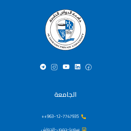
الجامعة
963-12-7747935++
سوريا-حمص-الحواش