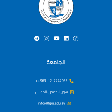
الجامعة
963-12-7747935++
سوريا-حمص-الحواش
info@hpu.edu.sy