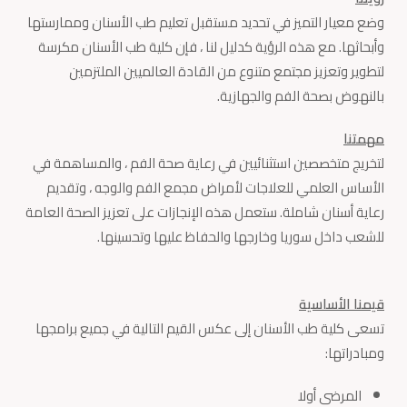
وضع معيار التميز في تحديد مستقبل تعليم طب الأسنان وممارستها
وأبحاثها. مع هذه الرؤية كدليل لنا ، فإن كلية طب الأسنان مكرسة
لتطوير وتعزيز مجتمع متنوع من القادة العالميين الملتزمين
بالنهوض بصحة الفم والجهازية.
مهمتنا
لتخريج متخصصين استثنائيين في رعاية صحة الفم ، والمساهمة في
الأساس العلمي للعلاجات لأمراض مجمع الفم والوجه ، وتقديم
رعاية أسنان شاملة. ستعمل هذه الإنجازات على تعزيز الصحة العامة
للشعب داخل سوريا وخارجها والحفاظ عليها وتحسينها.
قيمنا الأساسية
تسعى كلية طب الأسنان إلى عكس القيم التالية في جميع برامجها
ومبادراتها:
المرضى أولا