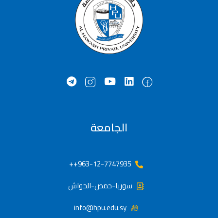
الجامعة
963-12-7747935++
سوريا-حمص-الحواش
info@hpu.edu.sy