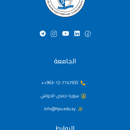
الجامعة
963-12-7747935++
سوريا-حمص-الحواش
info@hpu.edu.sy
الروابط