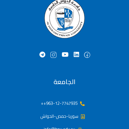
الجامعة
963-12-7747935++
سوريا-حمص-الحواش