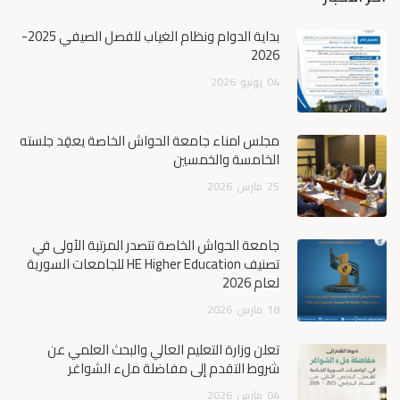
بداية الدوام ونظام الغياب للفصل الصيفي 2025-
2026
04
يونيو
2026
مجلس أمناء جامعة الحواش الخاصة يعقِد جلسته
الخامسة والخمسين
25
مارس
2026
جامعة الحواش الخاصة تتصدر المرتبة الأولى في
تصنيف HE Higher Education للجامعات السورية
لعام 2026
18
مارس
2026
تعلن وزارة التعليم العالي والبحث العلمي عن
شروط التقدم إلى مفاضلة ملء الشواغر
04
مارس
2026