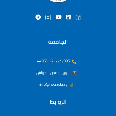
الجامعة
963-12-7747935++
سوريا-حمص-الحواش
info@hpu.edu.sy
الروابط