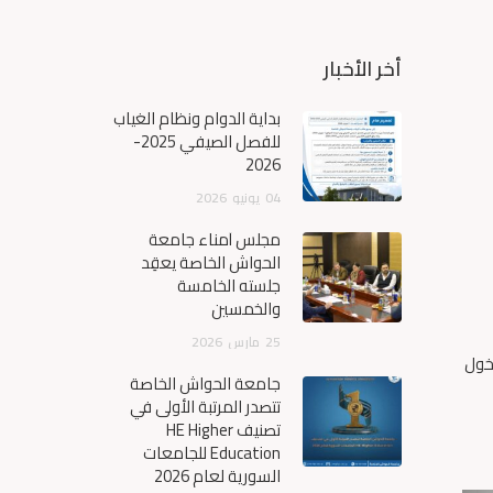
أخر الأخبار
بداية الدوام ونظام الغياب
للفصل الصيفي 2025-
2026
04
يونيو
2026
مجلس أمناء جامعة
الحواش الخاصة يعقِد
جلسته الخامسة
والخمسين
25
مارس
2026
دخول
جامعة الحواش الخاصة
تتصدر المرتبة الأولى في
تصنيف HE Higher
Education للجامعات
السورية لعام 2026