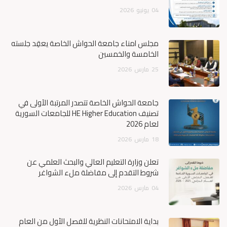
04
يونيو
2026
مجلس أمناء جامعة الحواش الخاصة يعقِد جلسته
الخامسة والخمسين
25
مارس
2026
جامعة الحواش الخاصة تتصدر المرتبة الأولى في
تصنيف HE Higher Education للجامعات السورية
لعام 2026
18
مارس
2026
تعلن وزارة التعليم العالي والبحث العلمي عن
شروط التقدم إلى مفاضلة ملء الشواغر
04
مارس
2026
بداية الامتحانات النظرية للفصل الأول من العام