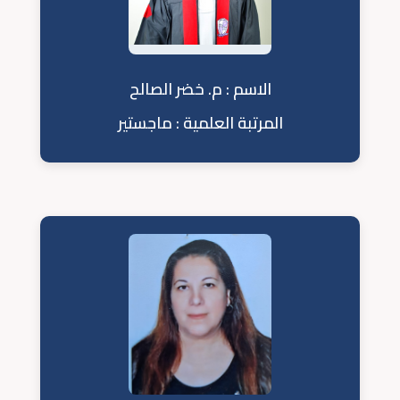
الاسم : م. خضر الصالح
المرتبة العلمية : ماجستير