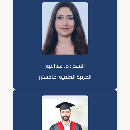
الاسم : م. علا النيع
المرتبة العلمية :ماجستير