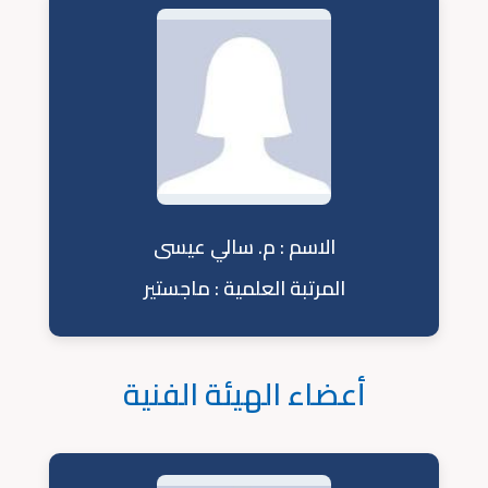
الاسم : م. سالي عيسى
المرتبة العلمية : ماجستير
أعضاء الهيئة الفنية