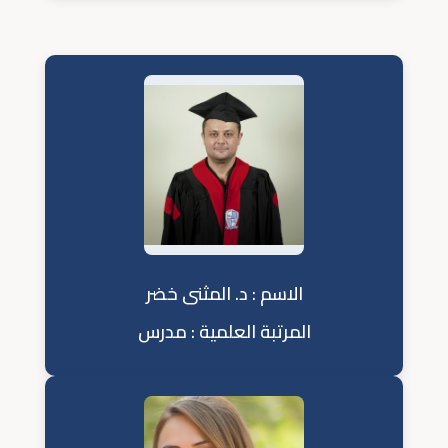
الاسم : د. المثنى خضر
المرتبة العلمية : مدرس