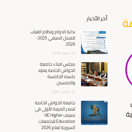
ة
أخر الأخبار
بداية الدوام ونظام الغياب
للفصل الصيفي 2025-
2026
04
يونيو
2026
مجلس أمناء جامعة
الحواش الخاصة يعقِد
جلسته الخامسة
والخمسين
25
مارس
2026
جامعة الحواش الخاصة
تتصدر المرتبة الأولى في
ة
تصنيف HE Higher
Education للجامعات
السورية لعام 2026