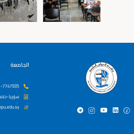
الجامعة
-7747935++
سوريا-حم
pu.edu.sy