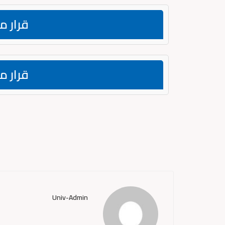
قرار م
قرار م
Univ-Admin