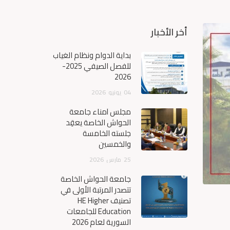
أخر الأخبار
بداية الدوام ونظام الغياب
للفصل الصيفي 2025-
2026
04
يونيو
2026
مجلس أمناء جامعة
الحواش الخاصة يعقِد
جلسته الخامسة
والخمسين
25
مارس
2026
جامعة الحواش الخاصة
تتصدر المرتبة الأولى في
تصنيف HE Higher
Education للجامعات
السورية لعام 2026