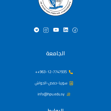
الجامعة
963-12-7747935++
سوريا-حمص-الحواش
info@hpu.edu.sy
الروابط