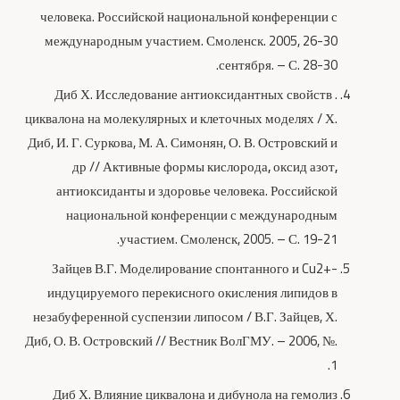
человека. Российской национальной конференции с
международным участием. Смоленск. 2005, 26-30
сентября. – С. 28-30.
. Диб Х. Исследование антиоксидантных свойств
циквалона на молекулярных и клеточных моделях / Х.
Диб, И. Г. Суркова, М. А. Симонян, О. В. Островский и
др // Активные формы кислорода
,
оксид азот
,
антиоксиданты и здоровье человека. Российской
национальной конференции с международным
участием. Смоленск, 2005. – С. 19-21.
Зайцев В.Г. Моделирование спонтанного и Cu2+-
индуцируемого перекисного окисления липидов в
незабуференной суспензии липосом / В.Г. Зайцев, Х.
Диб, О. В. Островский // Вестник ВолГМУ. – 2006, №.
1.
Диб Х. Влияние циквалона и дибунола на гемолиз