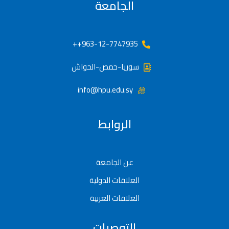
الجامعة
963-12-7747935++
سوريا-حمص-الحواش
info@hpu.edu.sy
الروابط
عن الجامعة
العلاقات الدولية
العلاقات العربية
التوصيات