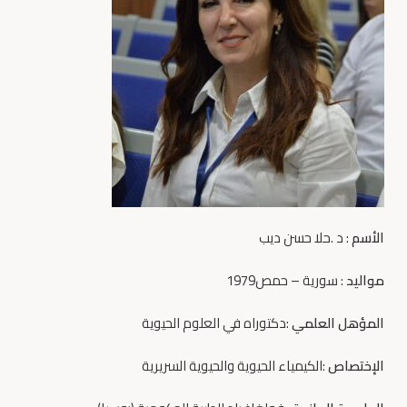
الأسم
: د .حلا حسن ديب
مواليد
: سورية – حمص1979
المؤهل العلمي
:دكتوراه في العلوم الحيوية
الإختصاص
:الكيمياء الحيوية والحيوية السريرية