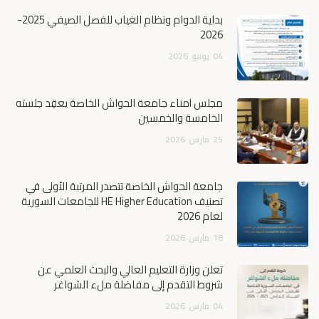
بداية الدوام ونظام الغياب للفصل الصيفي 2025-
2026
04
يونيو
2026
مجلس أمناء جامعة الحواش الخاصة يعقِد جلسته
الخامسة والخمسين
25
مارس
2026
جامعة الحواش الخاصة تتصدر المرتبة الأولى في
تصنيف HE Higher Education للجامعات السورية
لعام 2026
18
مارس
2026
تعلن وزارة التعليم العالي والبحث العلمي عن
شروط التقدم إلى مفاضلة ملء الشواغر
04
مارس
2026