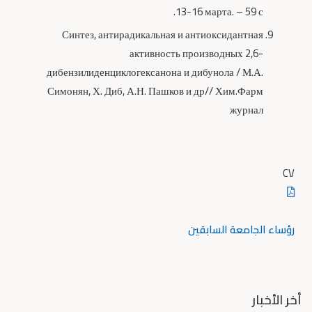
13-16 марта. – 59 с.
Синтез, антирадикальная и антиоксидантная
активность производных 2,6-
дибензилиденциклогексанона и дибунола / М.А.
Симонян, Х. Диб, А.Н. Пашков и др// Хим.Фарм
журнал
CV
رؤساء الجامعة السابقين
أخر الأخبار