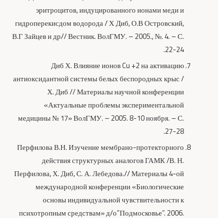
эритроцитов, индуцированного ионами меди и
гидроперекисдом водорода / Х Диб, О.В Островский,
В.Г Зайцев и др// Вестник. ВолГМУ. – 2005., №. 4. – С.
22-24.
Диб Х. Влияние ионов Cu +2 на активацию
антиоксидантной системы белых беспородных крыс /
Х. Диб // Материалы научной конференции
«Актуальные проблемы экспериментальной
медицины № 17» ВолГМУ. – 2005. 8-10 ноября. – С.
27-28.
Перфилова В.Н. Изучение мембрано-протекторного
действия структурных аналогов ГАМК /В. Н.
Перфилова, Х. Диб, С. А. Лебедова.// Материалы 4-ой
международной конференции «Биологические
основы индивидуальной чувствительности к
психотропным средствам» д/о”Подмосковье”. 2006.