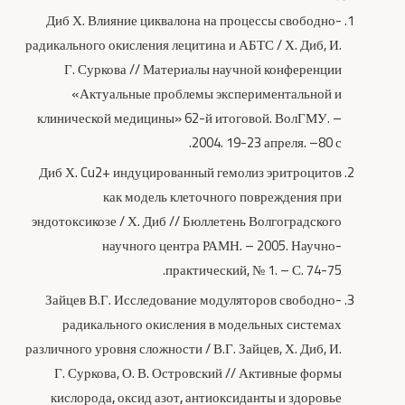
Диб Х. Влияние циквалона на процессы свободно-
радикального окисления лецитина и АБТС / Х. Диб, И.
Г. Суркова // Материалы научной конференции
«Актуальные проблемы экспериментальной и
клинической медицины» 62-й итоговой. ВолГМУ. –
2004. 19-23 апреля. –80 с.
Диб Х. Cu2+ индуцированный гемолиз эритроцитов
как модель клеточного повреждения при
эндотоксикозе / Х. Диб // Бюллетень Волгоградского
научного центра РАМН. – 2005. Научно-
практический, № 1. – С. 74-75.
Зайцев В.Г. Исследование модуляторов свободно-
радикального окисления в модельных системах
различного уровня сложности / В.Г. Зайцев, Х. Диб, И.
Г. Суркова, О. В. Островский // Активные формы
кислорода
,
оксид азот
,
антиоксиданты и здоровье