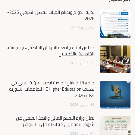
بداية الدوام ونظام الغياب للفصل الصيفي 2025-
2026
04
يونيو
2026
مجلس أمناء جامعة الحواش الخاصة يعقِد جلسته
الخامسة والخمسين
25
مارس
2026
جامعة الحواش الخاصة تتصدر المرتبة الأولى في
تصنيف HE Higher Education للجامعات السورية
لعام 2026
18
مارس
2026
تعلن وزارة التعليم العالي والبحث العلمي عن
شروط التقدم إلى مفاضلة ملء الشواغر
04
مارس
2026