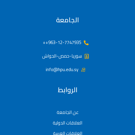
الجامعة
963-12-7747935++
سوريا-حمص-الحواش
info@hpu.edu.sy
الروابط
عن الجامعة
العلاقات الدولية
العلاقات العربية