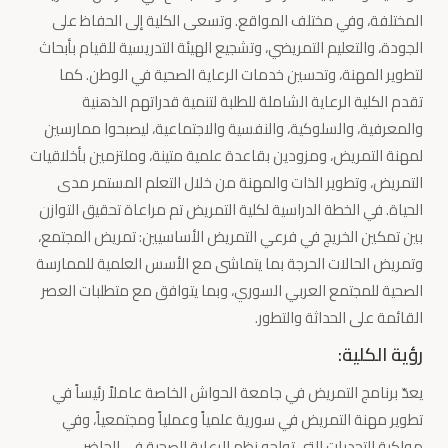
المختلفة، وفي مختلف المواقع. وتسعى الكلية إلى الحفاظ على
الجودة، والتعليم التمريضي، وتشجيع الهيئة التدريسية للقيام بأبحاث
لتطوير المهنة، وتحسين خدمات الرعاية الصحية في الوطن. كما
تقدم الكلية الرعاية الشاملة للطلبة لتنمية قدراتهم الذهنية
والمعرفية، والسلوكية، والنفسية والاجتماعية، ليصبحوا ممارسين
لمهنة التمريض، ومزودين بقاعدة علمية متينة، وملتزمين بأخلاقيات
التمريض، وتطوير الذات والمهنة من خلال التعلم المستمر مدى
الحياة. في الخطة الدراسية لكلية التمريض تم مراعاة تحقيق التوازن
بين تمكين الخريج في فرعي التمريض الأساسيين: تمريض المجتمع،
وتمريض الحالات الحرجة بما يتماشى مع الأسس العلمية للممارسة
الصحية للمجتمع العربي السوري، وبما يتوافق مع متطلبات العصر
القائمة على الحداثة والتطور.
رؤية الكلية:
يعدّ برنامج التمريض في جامعة الحواش الخاصة عاملاً رئيساً في
تطوير مهنة التمريض في سورية علمياً وعملياً ومجتمعياً، وفي
مواكبة التحديات التي تواجه نظم الرعاية الصحية في الحاضر