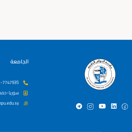
الجامعة
-7747935++
سوريا-حم
pu.edu.sy