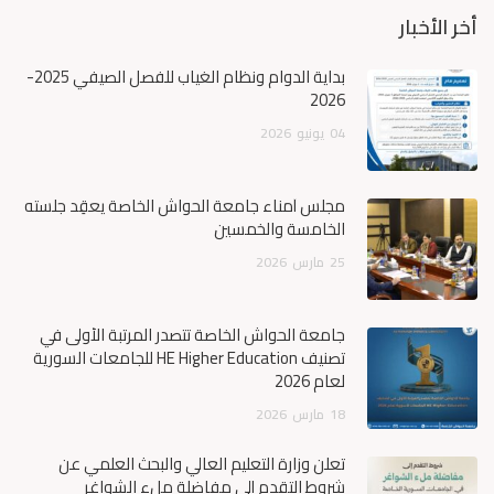
أخر الأخبار
بداية الدوام ونظام الغياب للفصل الصيفي 2025-
2026
04
يونيو
2026
مجلس أمناء جامعة الحواش الخاصة يعقِد جلسته
الخامسة والخمسين
25
مارس
2026
جامعة الحواش الخاصة تتصدر المرتبة الأولى في
تصنيف HE Higher Education للجامعات السورية
لعام 2026
18
مارس
2026
تعلن وزارة التعليم العالي والبحث العلمي عن
شروط التقدم إلى مفاضلة ملء الشواغر