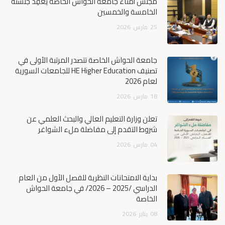
مجلس أمناء جامعة الحواش الخاصة يعقِد جلسته
الخامسة والخمسين
25
مارس
2026
جامعة الحواش الخاصة تتصدر المرتبة الأولى في
تصنيف HE Higher Education للجامعات السورية
لعام 2026
18
مارس
2026
تعلن وزارة التعليم العالي والبحث العلمي عن
شروط التقدم إلى مفاضلة ملء الشواغر
04
مارس
2026
بداية الامتحانات النظرية للفصل الأول من العام
الدراسي /2025 – 2026/ في جامعة الحواش
الخاصة
08
يناير
2026