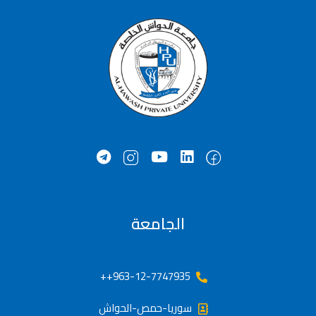
الجامعة
963-12-7747935++
سوريا-حمص-الحواش