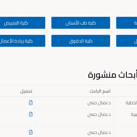
ة
كلية طب الأسنان
كلية التمريض
ل
كلية الحقوق
كلية ريادة الأعمال
بحاث منشورة
اسم الباحث
تحميل
الخطية
د.نضال حسن
بية
د.نضال حسن
د.نضال حسن