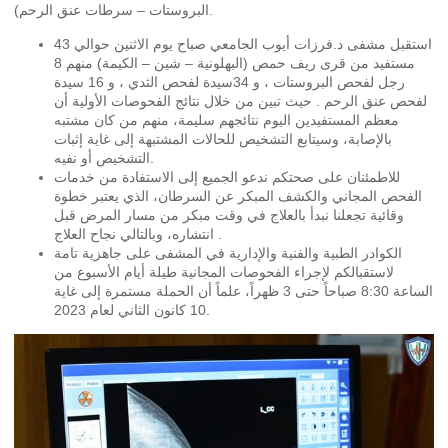
البروستات – سرطات عنق الرحم).
استقبل مشفى د.فرزات أيوب الجامعي صباح يوم الاثنين حوالي 43
مستفيد من قرى ريف حمص (البهلونية – شين – الكيمة) منهم 8
رجل لفحص البروستات ، و 34سيدة لفحص الثدي ، و 16 سيدة
لفحص عنق الرحم . حيث تبين من خلال نتائج الفحوصات الأولية أن
معظم المستفيدين اليوم نتائجهم سليمة، منهم من كان مشتبه
بالإصابة، وسيتابع التشخيص للحالات المشتبهة إلى غاية إثبات
التشخيص أو نفيه.
للاطمئنان على صحتكم ندعو الجميع إلى الاستفادة من خدمات
الفحص المجاني والكشف المبكر عن السرطان، الذي يعتبر خطوة
وقائية تجعلنا نبدأ بالعلاج في وقت مبكر من مسار المرض قبل
انتشاره، وبالتالي نجاح العلاج .
الكوادر الطبية والفنية والإدارية في المشفى على جاهزية تامة
لاستقبالكم لإجراء الفحوصات المجانية طيلة أيام الأسبوع من
الساعة 8:30 صباحاً حتى 3 ظهراً، علماً أن الحملة مستمرة إلى غاية
10 كانون الثاني لعام 2023.