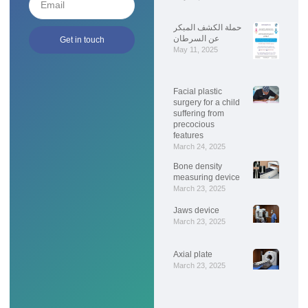
حملة الكشف المبكر
عن السرطان
Get in touch
May 11, 2025
Facial plastic
surgery for a child
suffering from
precocious
features
March 24, 2025
Bone density
measuring device
March 23, 2025
Jaws device
March 23, 2025
Axial plate
March 23, 2025