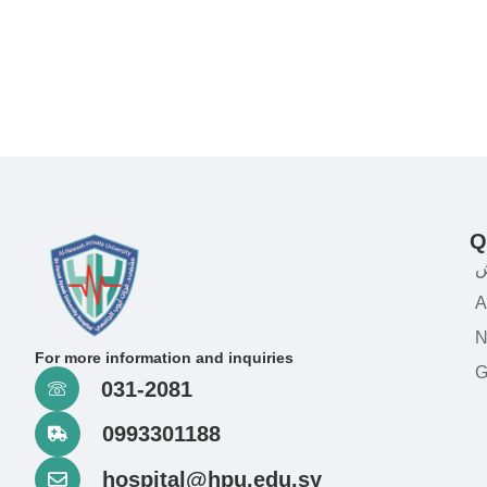
Q
ش
A
N
For more information and inquiries
G
031-2081
0993301188
hospital@hpu.edu.sy