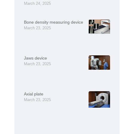
March 24, 2025
Bone density measuring device
March 23, 2025
Jaws device
March 23, 2025
Axial plate
March 23, 2025