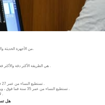
من الأجهزة الحديثة والمطورة بقسم الأشعة في مشفى الدكتور فرزات أيوب الجامعي.
هي الطريقة الأكثر دقة والأكثر فعالية للكشف المبكر عن سرطان الثدي بواسطة الأشعة السينية .
تستطيع النساء من عمر 27 فما فوق إجراء الصورة في حال الاشتباه بأية عقدة او كتلة .
تستطيع النساء من عمر 35 سنة فما فوق ، ويفضل إجراء الصورة بشكل دوري مرة كل عام إلى عامين .
لاينصح بإجراء الصورة للنساء الحوامل والنساء المرضعات .
هل تسب