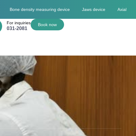
Bone density measuring device
Jaws device
Axial plate
For inquiries
Book now
031-2081