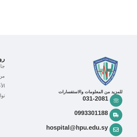
رو
جا
من
الأ
للمزيد من المعلومات والاستفسارات
توا
031-2081
0993301188
hospital@hpu.edu.sy