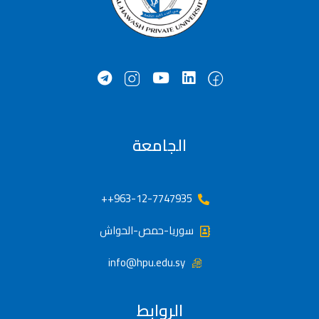
الجامعة
963-12-7747935++
سوريا-حمص-الحواش
info@hpu.edu.sy
الروابط