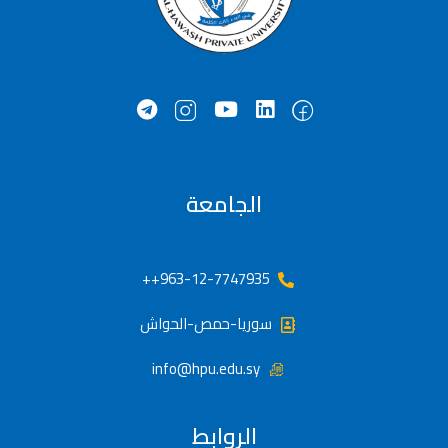
الجامعة
963-12-7747935++
سوريا-حمص-الحواش
info@hpu.edu.sy
الروابط