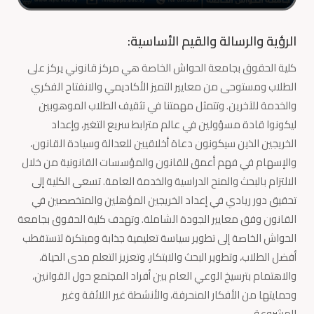
الرؤية والرسالة والقيم الأساسية:
كلية الحقوق بجامعة الحواش الخاصة هي مركز قانوني يركز على
الطلاب ومستوحى من معايير التميز الأكاديمي والانفتاح الفكري
والخدمة للآخرين. وتتمثل مهمتنا في تثقيف الطلاب الموهوبين
ليكونوا قادة مسؤولين في عالم مترابط سريع التغير، وإعداد
الخريجين الذين سيكونون دعاة أخلاقيين للعدالة وسيادة القانون،
والإسهام في فهم أعمق للقانون والمؤسسات القانونية من خلال
الالتزام بالبحث والمنح الدراسية والخدمة العامة. تسعى الكلية إلى
تحقيق دور ريادي في إعداد الخريجين المؤهلين والمتخصصين في
القانون وفق معايير الجودة الشاملة. وتهدف كلية الحقوق بجامعة
الحواش الخاصة إلى تطوير سياسة تعليمية جذابة ومبتكرة لتستقطب
أفضل الطلاب، وتطوير البحث والابتكار، وتعزيز التعلم مدى الحياة،
والاهتمام بترسيخ الوعي العام بين أفراد المجتمع حول القوانين،
وحمايتها من الأفكار المنحرفة، والأنشطة غير اللائقة وغير
المشروعة.