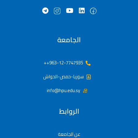
الجامعة
963-12-7747935++
سوريا-حمص-الحواش
info@hpu.edu.sy
الروابط
عن الجامعة