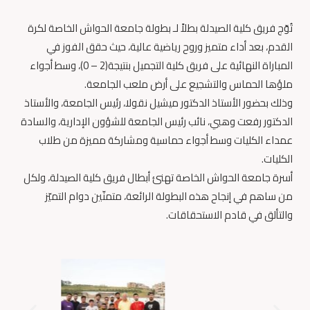
تُوّج فريق كلية الصيدلة بطلاً لـ بطولة جامعة الحواش الخاصة لكرة
القدم، بعد أداء متميز وروح رياضية عالية، حيث حقق الفوز في
المباراة النهائية على فريق كلية التجميل بنتيجة(2 – 0)، وسط أجواء
ملؤها الحماس والتشجيع على أرض ملعب الجامعة.
وذلك بحضور الأستاذ الدكتور ميشيل نقولا، رئيس الجامعة، والأستاذ
الدكتور رفعت وهبي، نائب رئيس الجامعة للشؤون الإدارية، والسادة
عمداء الكليات وسط أجواء حماسية ومشاركة مميزة من طلاب
الكليات.
أسرة جامعة الحواش الخاصة تهنئ أبطال فريق كلية الصيدلة، ولكل
من ساهم في إنجاح هذه البطولة الرائعة، متمنّين دوام التميّز
والتألق في قادم الاستحقاقات.