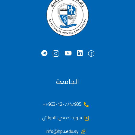
الجامعة
963-12-7747935++
سوريا-حمص-الحواش
info@hpu.edu.sy