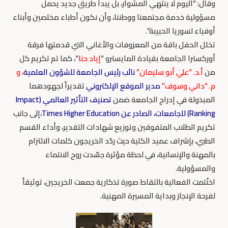
وقال: “اليوم لا ينتهي المشوار، بل يبدأ طريق جديد يحمل
مسؤولية خدمة مجتمعنا ووطننا، وأن نكون أطباء مخلصين وأبناء
أوفياء لسوريا الحبيبة”.
تخلل الحفل باقة من المعزوفات والأغاني التي قدمتها فرقة
أوركسترا الجامعة بقيادة المايسترو “
إياد حنا
“، كما تم تكريم كل
من
أ.د. “علي أبو سليمان”
نائب رئيس الجامعة للشؤون العلمية
، و
م. “داني وسوف”
مدير الموقع الإلكتروني
تقديراً لجهودهما
المبذولة في إدراج الجامعة ضمن
تصنيف التأثير العالمي (Impact
Ranking) للجامعات، الصادر عن Times Higher Education
،إلى جانب
تكريم الطلاب المتفوقين وتوزيع شهادات التقدير، وأداء القسم
الطبي، بإشراف عميد الكلية حيث ردّد الخريجون كلمات الالتزام
بالمهنة والإنسانية، في لحظة مؤثرة جسّدت روح الانتماء
والمسؤولية.
اختُتمت الفعالية بالتقاط صورة تذكارية جمعت الخريجين، توثيقاً
لفرحة الإنجاز وبداية المسيرة المهنية.