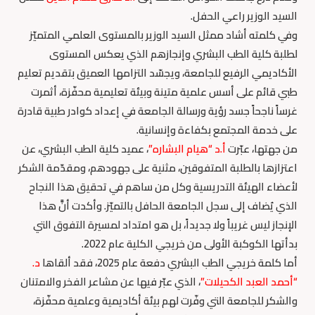
السيد الوزير راعي الحفل.
وفي كلمته أشاد ممثل السيد الوزير بالمستوى العلمي المتميّز
لطلبة كلية الطب البشري وإنجازهم الذي يعكس المستوى
الأكاديمي الرفيع للجامعة، ويجسّد التزامها العميق بتقديم تعليم
طبي قائم على أسس علمية متينة وبيئة تعليمية محفّزة، أثمرت
غرساً ناجحاً جسد رؤية ورسالة الجامعة في إعداد كوادر طبية قادرة
على خدمة المجتمع بكفاءة وإنسانية.
من جهتها، عبّرت
أ.د “هيام البشاره”
، عميد كلية الطب البشري، عن
اعتزازها بالطلبة المتفوقين، مثنية على جهودهم، ومقدّمة الشكر
لأعضاء الهيئة التدريسية وكل من ساهم في تحقيق هذا النجاح
الذي يُضاف إلى سجل الجامعة الحافل بالتميّز. وأكدت أنَّ هذا
الإنجاز ليس غريباً ولا جديداً، بل هو امتداد لمسيرة التفوق التي
بدأتها الكوكبة الأولى من خريجي الكلية عام 2022.
أما كلمة خريجي الطب البشري دفعة عام 2025، فقد ألقاها
د.
“أحمد العبد الكحيلات”
، الذي عبّر فيها عن مشاعر الفخر والامتنان
والشكر للجامعة التي وفّرت لهم بيئة أكاديمية وعلمية محفّزة،