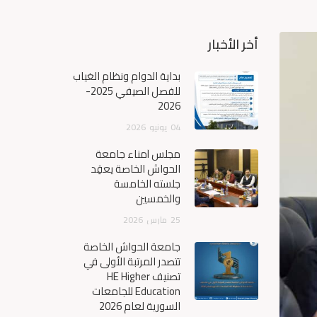
أخر الأخبار
بداية الدوام ونظام الغياب
للفصل الصيفي 2025-
2026
04
يونيو
2026
مجلس أمناء جامعة
الحواش الخاصة يعقِد
جلسته الخامسة
والخمسين
25
مارس
2026
جامعة الحواش الخاصة
تتصدر المرتبة الأولى في
تصنيف HE Higher
Education للجامعات
السورية لعام 2026