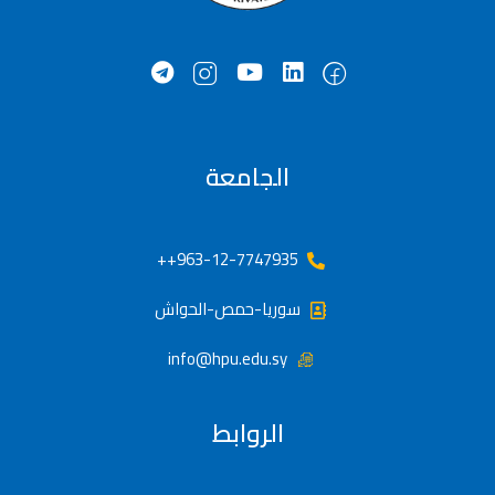
الجامعة
963-12-7747935++
سوريا-حمص-الحواش
info@hpu.edu.sy
الروابط