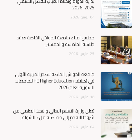
بداية الدوام ونظام الغياب للفصل الصيفي
2025-2026
04
يونيو
2026
مجلس أمناء جامعة الحواش الخاصة يعقِد
جلسته الخامسة والخمسين
25
مارس
2026
جامعة الحواش الخاصة تتصدر المرتبة الأولى
في تصنيف HE Higher Education للجامعات
السورية لعام 2026
18
مارس
2026
تعلن وزارة التعليم العالي والبحث العلمي عن
شروط التقدم إلى مفاضلة ملء الشواغر
04
مارس
2026