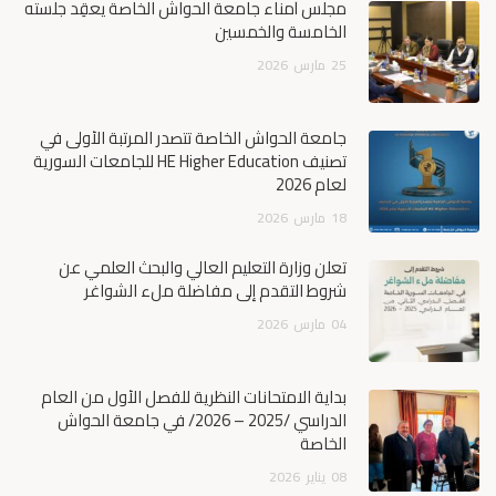
مجلس أمناء جامعة الحواش الخاصة يعقِد جلسته
الخامسة والخمسين
25
مارس
2026
جامعة الحواش الخاصة تتصدر المرتبة الأولى في
تصنيف HE Higher Education للجامعات السورية
لعام 2026
18
مارس
2026
تعلن وزارة التعليم العالي والبحث العلمي عن
شروط التقدم إلى مفاضلة ملء الشواغر
04
مارس
2026
بداية الامتحانات النظرية للفصل الأول من العام
الدراسي /2025 – 2026/ في جامعة الحواش
الخاصة
08
يناير
2026