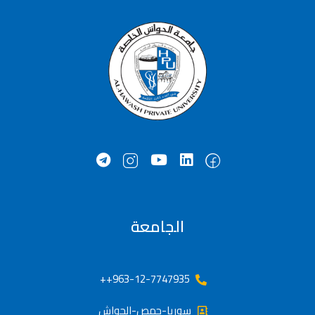
الجامعة
963-12-7747935++
سوريا-حمص-الحواش